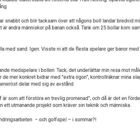
ång.
nabbt och blir tacksam över att någons boll landar bredvid mig, 
et är andra människor på banan också. Tänk om 25 bollar kom samt
lla med sand. Igen. Visste ni att de flesta spelare ger banor med
nde medspelare i bollen. Tack, det underlättar min resa mot måle
r de mer konkret bidrar med ”extra ögon”, kontrollräknar mina sl
generöst delar med sig av avstånd.
 är som att förstöra en trevlig promenad”, och då är det en fördel a
tan ett utmanande projekt som kräver sin teknik och människa.
rändringsarbeten – och golfspel – i sommar?!