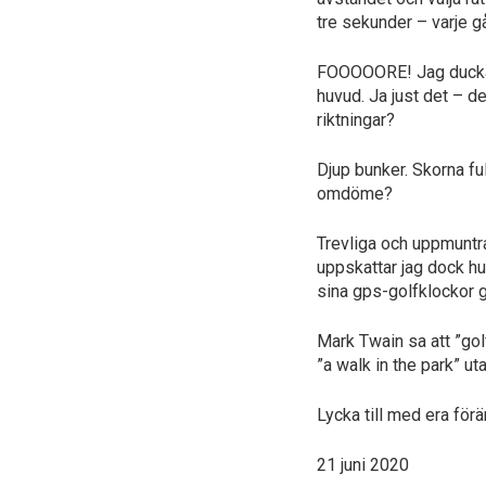
tre sekunder – varje g
FOOOOORE! Jag duckar s
huvud. Ja just det – d
riktningar?
Djup bunker. Skorna fu
omdöme?
Trevliga och uppmuntra
uppskattar jag dock hu
sina gps-golfklockor 
Mark Twain sa att ”golf
”a walk in the park” u
Lycka till med era fö
21 juni 2020