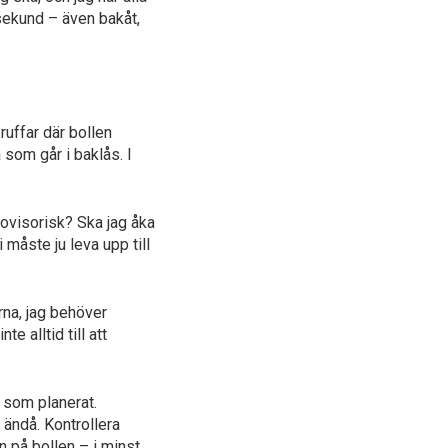
 sekund – även bakåt,
ruffar där bollen
å som går i baklås. I
provisorisk? Ska jag åka
måste ju leva upp till
rna, jag behöver
 alltid till att
e som planerat.
 ändå. Kontrollera
en på bollen – i minst