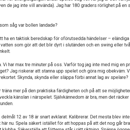
n de jag inte vill använda). Jag har 180 graders rörlighet på en
n som såg var bollen landade?
 att ha en taktisk beredskap för oförutsedda händelser – eländiga 
g, vatten som gör att det blir dyrt i slutänden och en swing eller tv
nkelt.
eta. Vi har max tre minuter på oss. Varför tog jag inte med mig en 
aget? Jag riskerar att stanna upp spelet och göra mig obekväm. Vi 
ekortet. Skynda, skynda eller släppa förbi annat lag av spelare?
r träna mer på den praktiska färdigheten och på att se möjlighete
ckla känslan i närspelet. Självkännedom är bra, men det räcker inte
stunden.
 delmål 12 av 18 är snart avklarat. Kalibrerar. Det mesta blev int
är nu. Spela säkert istället för att hoppas på att det nog går bra
t klubba. Säkerställa att fötterna står i rätt riktning. Spänna ögon