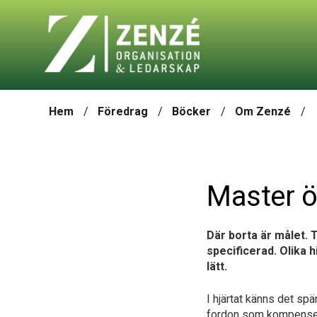
Hem
Föredrag
Böcker
Om Zenzé
Master öv
Där borta är målet. 
specificerad. Olika 
lätt.
I hjärtat känns det spä
fordon som kompenserar