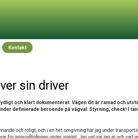
Kontakt
er sin driver
Tydligt och klart dokumenterat. Vägen dit är ramad och utst
hinder definierade beroende på vägval. Styrning, check! I tan
nnande och roligt, och i en het omgivning har jag under transports
 för energiåtgången under spelet. Jag vet var jag är och vart jag