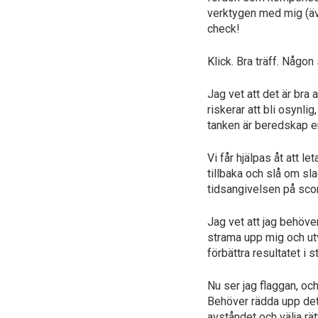
verktygen med mig (äve
check!
Klick. Bra träff. Någo
Jag vet att det är bra
riskerar att bli osynli
tanken är beredskap e
Vi får hjälpas åt att l
tillbaka och slå om sl
tidsangivelsen på scor
Jag vet att jag behöve
strama upp mig och utve
förbättra resultatet i 
Nu ser jag flaggan, och
Behöver rädda upp det h
avståndet och välja rät