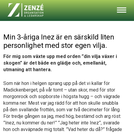
Min 3-åriga Inez är en särskild liten
personlighet med stor egen vilja.
För mig som växte upp med orden ”din vilja växer i
skogen” är det både en glädje och, emellanåt,
utmaning att hantera.
Som när hon i helgen sprang upp på det vi kallar för
Madickenberget, på vår tomt – utan skor, med för stor
morgonrock och sopborste i högsta hugg – och vägrade
komma ner. Mest var jag rädd för att hon skulle snubbla
på den svallande frottén, som var två decimeter för lång.
För tredje gången sa jag, med hög, bestämd och arg röst:
”Inez, nu kommer du ner!” ”Jag heter inte Inez”, svarade
hon och avväpnade mig totalt. ”Vad heter du då?” frågade